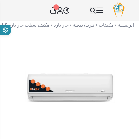
٠
عناية الهواء | شريك سكني الاستراتيجي
الرئيسية
مكيفات
تبريد/ تدفئة
حار بارد
مكيف سبلت حار بارد 1.5 طن كولين سمارت واي فاي روتاري صنع في الصين 106959014