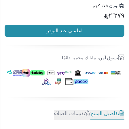
الوزن
١٧٥ كجم
٢٬٢٧٩
اعلمني عند التوفر
تسوق آمن، بياناتك محمية دائمًا
تفاصيل المنتج
تقييمات العملاء