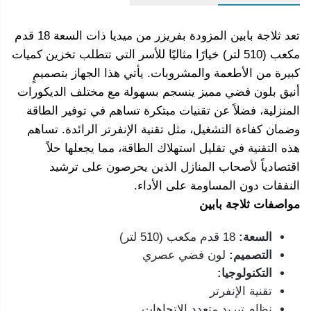
برميل سعه 21 لتر - خرطوش ستيل صنع في
TURBO2300S
تعد ثلاجة بابين المزودة بفريزر من ميديا ذات السعة 18 قدم
مكعب (510 لتر) خيارًا مثاليًا للأسر التي تتطلب تخزين كميات
كبيرة من الأطعمة والمشروبات. يأتي هذا الجهاز بتصميمٍ
أنيق بلون فضي مميز ينسجم بسهولة مع مختلف الديكورات
المنزلية، فضلاً عن تقنيات مبتكرة تساهم في توفير الطاقة
وضمان كفاءة التشغيل، مثل تقنية الإنفرتر الرائدة. تساهم
هذه التقنية في تقليل استهلاك الطاقة، مما يجعلها حلاً
اقتصادياً لأصحاب المنازل الذين يحرصون على ترشيد
النفقات دون المساومة على الأداء.
مواصفات ثلاجة بابين
السعة:
18 قدم مكعب (510 لتر)
التصميم:
لون فضي عصري
التكنولوجيا:
تقنية الإنفرتر
نظام تبريد متعدد الاتجاهات