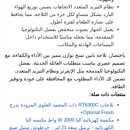
نظام التبريد المتعدد الاتجاهات يضمن توزيع الهواء
البارد بشكل متساوٍ لكل جزء من الثلاجة، مما يحافظ
على نضارة الطعام لفترة أطول.
يعمل الجهاز بصوت منخفض بفضل التكنولوجيا
المتقدمة، مما يجعله مناسبًا للاستخدام داخل
المساحات الهادئة والمكاتب.
باختصار، ثلاجة بابين تمنح توازن مميز بين الأداء والكفاءة، مع
تصميم عصري يناسب متطلبات العائلة الحديثة. بفضل
التكنولوجيا المدمجة مثل الإنفرتر ونظام التبريد المتعدد،
تضمن لك الأداء المطلوب مع المحافظة على جودة وتوفير
الطاقة.
منتجات ذات صلة:
ثلاجات RT6300C ذات المجمد العلوي المزودة بدرج
Optimal Fresh+
مكنسة كهربائية البا 2000 W واط مكنسه البا
الكهربائيه - برميل سعه 21 لتر - خرطوش ستيل صنع