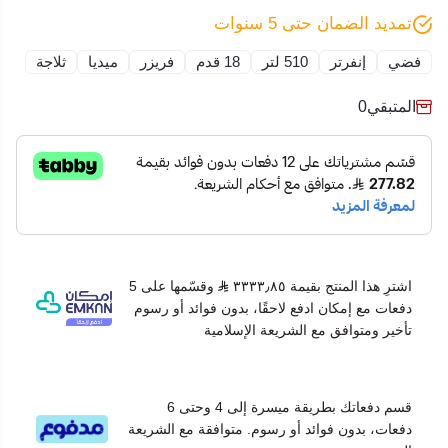
يحرصون على ترشيد النفقات دون المساومة على الأداء.
تمديد الضمان حتى 5 سنوات
مواصفات ثلاجة بابين
السعة:
18 قدم مكعب (510 لتر)
فضي
إنفرتر
510 لتر
18 قدم
فريزر
ميديا
ثلاجة
التصميم:
لون فضي عصري
المتبقي
0
التكنولوجيا:
تقنية الإنفرتر
نظام تبريد متعدد الاتجاهات
الوظائف:
أرفف قابلة للتعديل
إضاءة LED داخلية
تشغيل هادئ
التصنيف:
ثلاجة
.
اشترِ هذا المنتج بقيمة ٣٣٣٣٫٨٥
وقسّمها على 5
مميزات ثلاجة بابين
دفعات مع إمكان ادفع لاحقًا، بدون فوائد أو رسوم
تأخير ومتوافق مع الشريعة الإسلامية
تتميز الثلاجة بسعة كبيرة تتيح تخزين كميات ضخمة من
الأطعمة والمشروبات، مما يجعلها ملائمة للاستخدام
العائلي خصوصًا في المناسبات والتجمعات.
قسم دفعاتك بطريقة ميسرة إلى 4 وحتى 6
الأرفف القابلة للتعديل تمنح مرونة كبيرة في ترتيب
دفعات، بدون فوائد أو رسوم. متوافقة مع الشريعة
وتنظيم المحتويات الداخلية بما يتناسب مع احتياجات