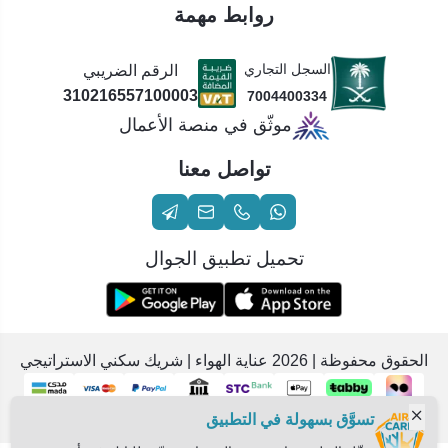
روابط مهمة
السجل التجاري
الرقم الضريبي
310216557100003
7004400334
موثّق في منصة الأعمال
تواصل معنا
تحميل تطبيق الجوال
الحقوق محفوظة | 2026
عناية الهواء | شريك سكني الاستراتيجي
تسوَّق بسهولة في التطبيق