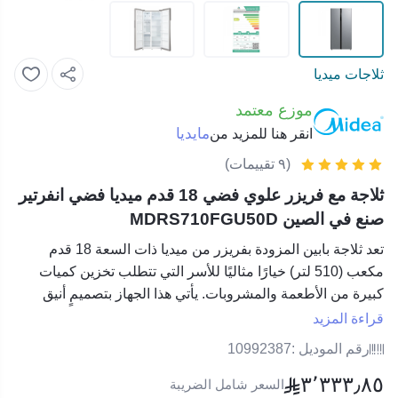
ثلاجات ميديا
موزع معتمد
مايديا
انقر هنا للمزيد من
(٩ تقييمات)
ثلاجة مع فريزر علوي فضي 18 قدم ميديا فضي انفرتير
صنع في الصين MDRS710FGU50D
تعد ثلاجة بابين المزودة بفريزر من ميديا ذات السعة 18 قدم
مكعب (510 لتر) خيارًا مثاليًا للأسر التي تتطلب تخزين كميات
كبيرة من الأطعمة والمشروبات. يأتي هذا الجهاز بتصميمٍ أنيق
بلون فضي مميز ينسجم بسهولة مع مختلف الديكورات المنزلية،
قراءة المزيد
فضلاً عن تقنيات مبتكرة تساهم في توفير الطاقة وضمان كفاءة
رقم الموديل :
10992387
التشغيل، مثل تقنية الإنفرتر الرائدة. تساهم هذه التقنية في تقليل
٣٬٣٣٣٫٨٥
استهلاك الطاقة، مما يجعلها حلاً اقتصادياً لأصحاب المنازل الذين
السعر شامل الضريبة