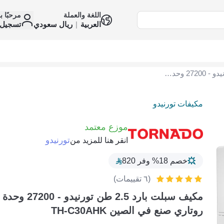
اللغة والعملة
مرحبًا ب
العربية
|
ريال سعودي
تسجيل 
مكيف سبلت بارد 2.5 طن تورنيدو - 27200 وحدة حرارية روتاري صنع في الصين TH-C30AHK
مكيفات تورنيدو
موزع معتمد
تورنيدو
انقر هنا للمزيد من
خصم 18% وفر 820
(٦ تقييمات)
مكيف سبلت بارد 2.5 طن تو
روتاري صنع في الصين TH-C30AHK