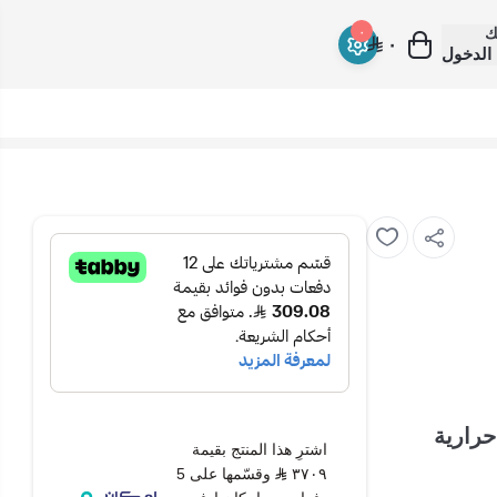
ك
٠
٠
الدخول
رنيدو - 27200 وحدة حرارية
اشترِ هذا المنتج بقيمة
٣٧٠٩
وقسّمها على 5