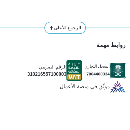
الرجوع للأعلى
روابط مهمة
السجل التجاري
الرقم الضريبي
310216557100003
7004400334
موثّق في منصة الأعمال