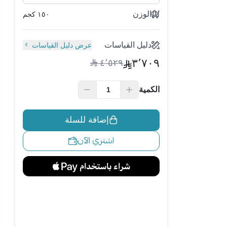
الوزن
١٥٠ كجم
دليل القياسات
عرض دليل القياسات
٣٬٧٠٩
٤٬٥٢٩
الكمية
إضافة للسلة
اشتري الآن