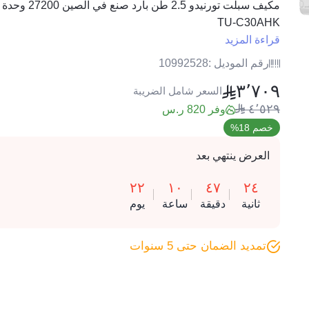
مكيف سبلت تورنيدو 2.5
TU-C30AHK
قراءة المزيد
رقم الموديل :
10992528
٣٬٧٠٩
السعر شامل الضريبة
٤٬٥٢٩
وفر 820 ر.س
خصم 18%
العرض ينتهي بعد
٢٢
١٠
٤٧
٢٤
ثانية
دقيقة
ساعة
يوم
تمديد الضمان حتى 5 سنوات