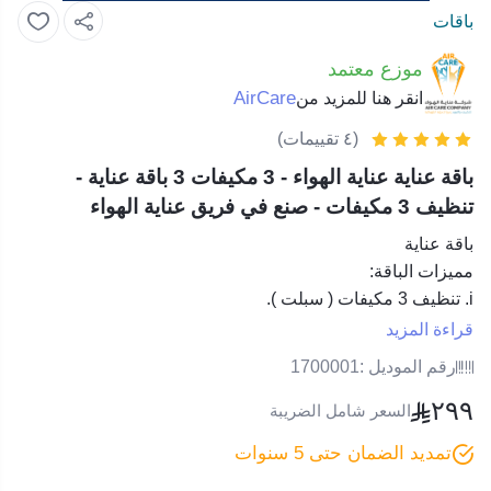
باقات
موزع معتمد
AirCare
انقر هنا للمزيد من
(٤ تقييمات)
باقة عناية عناية الهواء - 3 مكيفات 3 باقة عناية -
تنظيف 3 مكيفات - صنع في فريق عناية الهواء
باقة عناية
مميزات الباقة:
i. تنظيف 3 مكيفات ( سبلت ).
ii. لكل مكيف إضافي فقط 50 ريال.
قراءة المزيد
iii. فحص المكيف مجاني.
رقم الموديل :
1700001
الشروط والأحكام:
٢٩٩
i. تقديم الخدمة حصري للمدن : ( الرياض – الدمام – الخبر –
السعر شامل الضريبة
الظهران – القطيف – سيهات – عنك )
تمديد الضمان حتى 5 سنوات
ii. خصم إضافي على الباقة بـ 15% عند شراء اي مكيف من احد
فروعنا او الموقع الالكتروني او التطبيق.