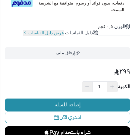
دفعات، بدون فوائد أو رسوم. متوافقة مع الشريعة
السمحة
الوزن
٠٫٥ كجم
دليل القياسات
عرض دليل القياسات
إرفاق ملف
٢٩٩
اسحب و افلت الملف هنا
الكمية
استعراض
إضافة للسلة
اشتري الآن