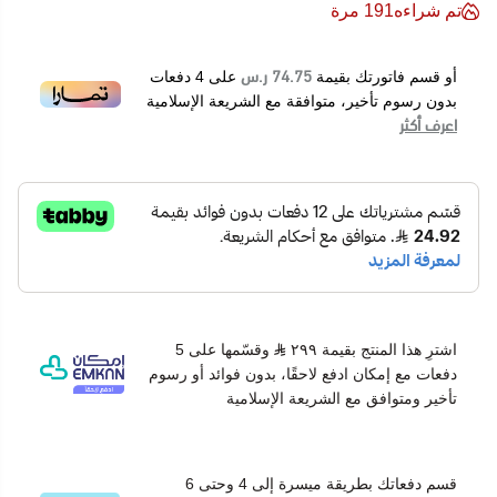
تم شراءه
191
مرة
iii. لا ينطبق الخصم مع أي خصومات أخرى موسمية او اكواد خصم
او أي عروض أخرى.
74.75 ر.س
أو قسم فاتورتك بقيمة
على
4
دفعات
iv. الخدمة تتم في منزل واحد فقط ( بنفس المبنى – او داخل
بدون رسوم تأخير، متوافقة مع الشريعة الإسلامية
شقة واحدة )
اعرف أكثر
v. في حال المكيف احتاج للصيانة يتحمل العميل تكلفة الصيانة
وقطع الغيار في حال الموافقة من العميل.
السعر:
i. سعر الباقة 299 ريال
اشترِ هذا المنتج بقيمة ٢٩٩
وقسّمها على 5
دفعات مع إمكان ادفع لاحقًا، بدون فوائد أو رسوم
تأخير ومتوافق مع الشريعة الإسلامية
قسم دفعاتك بطريقة ميسرة إلى 4 وحتى 6