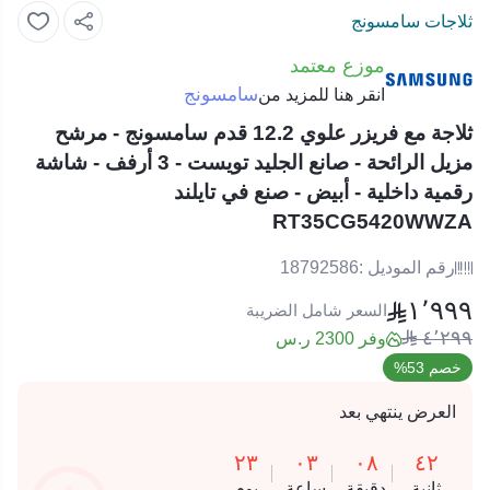
ثلاجات سامسونج
موزع معتمد
سامسونج
انقر هنا للمزيد من
ثلاجة مع فريزر علوي 12.2 قدم سامسونج - مرشح
مزيل الرائحة - صانع الجليد تويست - 3 أرفف - شاشة
رقمية داخلية - أبيض - صنع في تايلند
RT35CG5420WWZA
رقم الموديل :
18792586
١٬٩٩٩
السعر شامل الضريبة
٤٬٢٩٩
وفر 2300 ر.س
خصم 53%
العرض ينتهي بعد
٢٣
٠٣
٠٨
٤٢
ثانية
دقيقة
ساعة
يوم