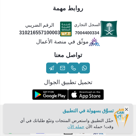
روابط مهمة
السجل التجاري
الرقم الضريبي
310216557100003
7004400334
موثّق في منصة الأعمال
تواصل معنا
تحميل تطبيق الجوال
تسوَّق بسهولة في التطبيق
الحقوق محفوظة | 2026
عناية الهواء | شريك سكني الاستراتيجي
حمِّل التطبيق واستعرض المنتجات وتتبّع طلباتك في أي
وقت! حمله الآن
حمله الآن