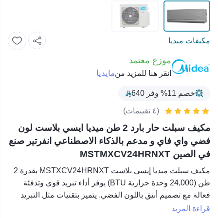
مكيفات ميديا
موزع معتمد
مايديا
انقر هنا للمزيد من
خصم 11% وفر 640
(٤ تقييمات)
مكيف سبلت حار بارد 2 طن ميديا ايسي بلاست لون
فضي واي فاي و مدعم بالذكاء الاصطناعي انفرتير صنع
في الصين MSTMXCV24HRNXT
مكيف سبلت ميديا إيسي بلاست MSTXCV24HRNXT
بقدرة 2
طن (24,000 وحدة حرارية BTU) يوفر أداء تبريد قوي وتدفئة
فعالة مع تصميم أنيق باللون الفضي. يتميز بتقنيات مثل التبريد
السريع وتوزيع الهواء المتساوي وتقنية الإنفرتر لتوفير الطاقة.
قراءة المزيد