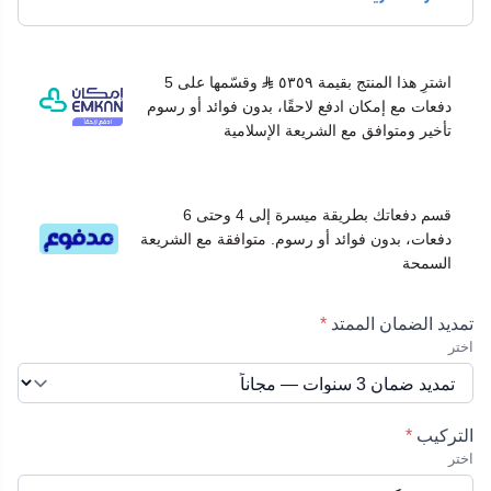
:
MSTXCV24HRNXT
موديل المنتج:
MSTXCV24HRNXT
القدرة:
2 طن (24,000 وحدة حرارية BTU)
اشترِ هذا المنتج بقيمة ٥٣٥٩
وقسّمها على 5
نوع:
حار وبارد
دفعات مع إمكان ادفع لاحقًا، بدون فوائد أو رسوم
الكفاءة:
SEER 15.05
تأخير ومتوافق مع الشريعة الإسلامية
مناسب لمساحات:
32-47 متر مربع
مستوى الطاقة:
موفر للطاقة بفضل تقنية الإنفرتر
الأبعاد:
قسم دفعاتك بطريقة ميسرة إلى 4 وحتى 6
الوحدة الداخلية:
1100x351x242 ملم
دفعات، بدون فوائد أو رسوم. متوافقة مع الشريعة
الوحدة الخارجية:
946x810x410 ملم
السمحة
تحكم ذكي:
يدعم التحكم عبر الهاتف المحمول والواي فاي
تمديد الضمان الممتد
*
اختر
التركيب
*
اختر