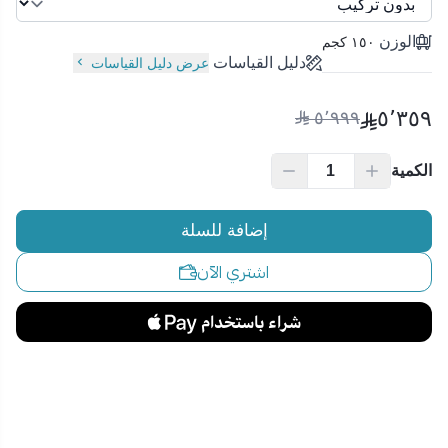
الوزن
١٥٠ كجم
دليل القياسات
عرض دليل القياسات
٥٬٣٥٩
٥٬٩٩٩
الكمية
إضافة للسلة
اشتري الآن