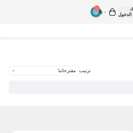
ك
٠
٠
الدخول
ترتيب