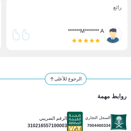
رائع
M******* A******
الرجوع للأعلى
روابط مهمة
السجل التجاري
الرقم الضريبي
310216557100003
7004400334