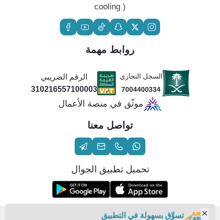
cooling )
روابط مهمة
السجل التجاري
الرقم الضريبي
310216557100003
7004400334
موثّق في منصة الأعمال
تواصل معنا
تحميل تطبيق الجوال
تسوَّق بسهولة في التطبيق
الحقوق محفوظة | 2026
عناية الهواء | شريك سكني الاستراتيجي