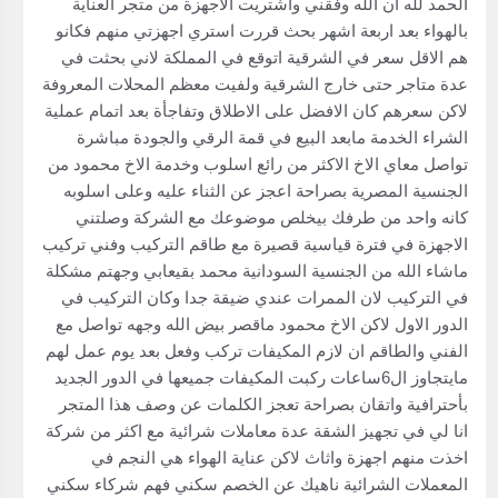
الحمد لله ان الله وفقني واشتريت الاجهزة من متجر العناية
بالهواء بعد اربعة اشهر بحث قررت استري اجهزتي منهم فكانو
هم الاقل سعر في الشرقية اتوقع في المملكة لاني بحثت في
عدة متاجر حتى خارج الشرقية ولفيت معظم المحلات المعروفة
لاكن سعرهم كان الافضل على الاطلاق وتفاجأة بعد اتمام عملية
الشراء الخدمة مابعد البيع في قمة الرقي والجودة مباشرة
تواصل معاي الاخ الاكثر من رائع اسلوب وخدمة الاخ محمود من
الجنسية المصرية بصراحة اعجز عن الثناء عليه وعلى اسلوبه
كانه واحد من طرفك بيخلص موضوعك مع الشركة وصلتني
الاجهزة في فترة قياسية قصيرة مع طاقم التركيب وفني تركيب
ماشاء الله من الجنسية السودانية محمد بقيعابي وجهتم مشكلة
في التركيب لان الممرات عندي ضيقة جدا وكان التركيب في
الدور الاول لاكن الاخ محمود ماقصر بيض الله وجهه تواصل مع
الفني والطاقم ان لازم المكيفات تركب وفعل بعد يوم عمل لهم
مايتجاوز ال6ساعات ركبت المكيفات جميعها في الدور الجديد
بأحترافية واتقان بصراحة تعجز الكلمات عن وصف هذا المتجر
انا لي في تجهيز الشقة عدة معاملات شرائية مع اكثر من شركة
اخذت منهم اجهزة واثاث لاكن عناية الهواء هي النجم في
المعملات الشرائية ناهيك عن الخصم سكني فهم شركاء سكني