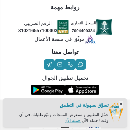
روابط مهمة
السجل التجاري
الرقم الضريبي
310216557100003
7004400334
موثّق في منصة الأعمال
تواصل معنا
تحميل تطبيق الجوال
تسوَّق بسهولة في التطبيق
الحقوق محفوظة | 2026
عناية الهواء | شريك سكني الاستراتيجي
حمِّل التطبيق واستعرض المنتجات وتتبّع طلباتك في أي
وقت! حمله الآن
حمله الآن