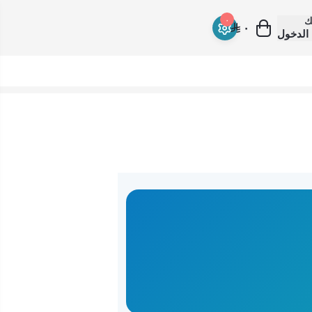
ك
٠
٠
الدخول