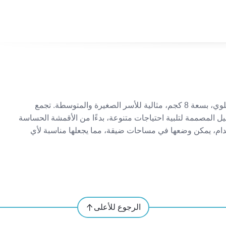
غسالة ميديا MAC80N هي غسالة ملابس من النوع ذو التحميل العلوي، بسعة 8 كجم، مثالية للأسر الصغيرة والمتوسطة. تجمع
ل المصممة لتلبية احتياجات متنوعة، بدءًا من الأقمشة الحساسة
خدام، يمكن وضعها في مساحات ضيقة، مما يجعلها مناسبة لأي
الرجوع للأعلى