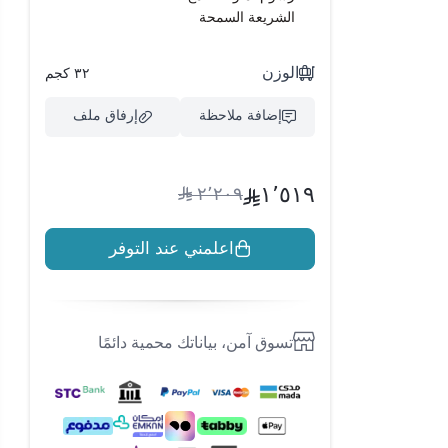
الشريعة السمحة
الوزن
٣٢ كجم
إضافة ملاحظة
إرفاق ملف
١٬٥١٩
٢٬٢٠٩
اسحب و افلت الملف هنا
اعلمني عند التوفر
استعراض
تسوق آمن، بياناتك محمية دائمًا