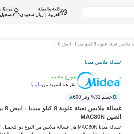
اللغة والعملة
مرحبًا ب
العربية
|
ريال سعودي
تسجيل 
غسالة ملابس تعبئة علوية 8 كيلو ميديا - ابيض 8 برامج صنع في الصين MAC80N
غسالة ملابس ميديا
موزع معتمد
مايديا
انقر هنا للمزيد من
خصم 31% وفر 690
غسالة مل
الصين MAC80N