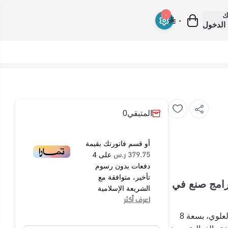
ك
٠
٠
الدخول
المتبقي
0
أو قسم فاتورتك بقيمة
379.75 ر.س
على
4
دفعات بدون رسوم
تأخير، متوافقة مع
ابس تعبئة علوية 8 كيلو ميديا - ابيض 8 برامج صنع في
الشريعة الإسلامية
اعرف أكثر
غسالة ميديا MAC80N هي غسالة ملابس من النوع ذو التحميل العلوي، بسعة 8