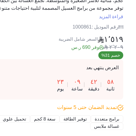
كجم، مثالية للأسر الصغيرة والمتوسطة. تجمع الغسالة بين الكفا
توفر مجموعة من برامج الغسيل المصممة لتلبية احتياجات متنوعة
الأقمشة الحساسة وصولاً إلى الملابس الثقيلة. بفضل تصميمها ا
قراءة المزيد
الاستخدام، يمكن وضعها في مساحات ضيقة، مما يجعلها مناسبة 
رقم الموديل :
1000861
١٬٥١٩
السعر شامل الضريبة
٢٬٢٠٩
وفر 690 ر.س
خصم 31%
العرض ينتهي بعد
٢٣
٠٩
٤٢
٥٨
ثانية
دقيقة
ساعة
يوم
تمديد الضمان حتى 5 سنوات
برامج متعددة
توفير الطاقة
سعة 8 كجم
تحميل علوي
غسالة ملابس