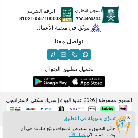
السجل التجاري
الرقم الضريبي
310216557100003
7004400334
موثّق في منصة الأعمال
تواصل معنا
تحميل تطبيق الجوال
الحقوق محفوظة | 2026
عناية الهواء | شريك سكني الاستراتيجي
تسوَّق بسهولة في التطبيق
حمِّل التطبيق واستعرض المنتجات وتتبّع طلباتك في أي
وقت! حمله الآن
حمله الآن