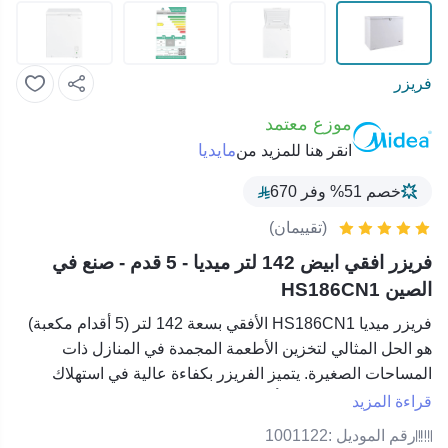
فريزر
موزع معتمد
مايديا
انقر هنا للمزيد من
خصم 51% وفر 670
(تقييمان)
فريزر افقي ابيض 142 لتر ميديا - 5 قدم - صنع في
الصين HS186CN1
فريزر
ميديا HS186CN1
الأفقي بسعة 142 لتر (5 أقدام مكعبة)
هو الحل المثالي لتخزين الأطعمة المجمدة في المنازل ذات
المساحات الصغيرة. يتميز الفريزر بكفاءة عالية في استهلاك
الطاقة وتصميم بسيط وأنيق. يحتوي على منظم حرارة قابل
قراءة المزيد
للتعديل وسلة تخزين قابلة للإزالة لتسهيل الوصول إلى المواد
رقم الموديل :
1001122