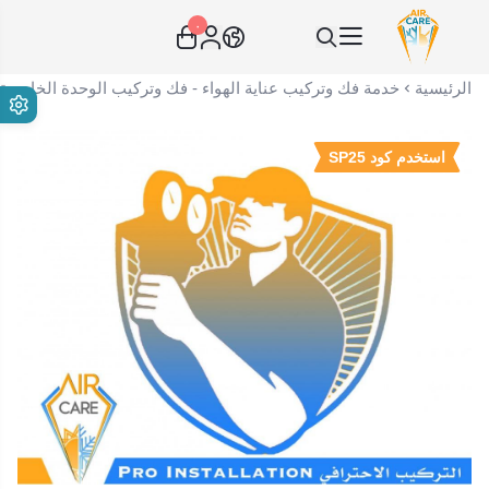
٠
عناية الهواء | شريك سكني الاستراتيجي
الرئيسية
خدمة فك وتركيب عناية الهواء - فك وتركيب الوحدة الخارجية فقط نوع
استخدم كود SP25