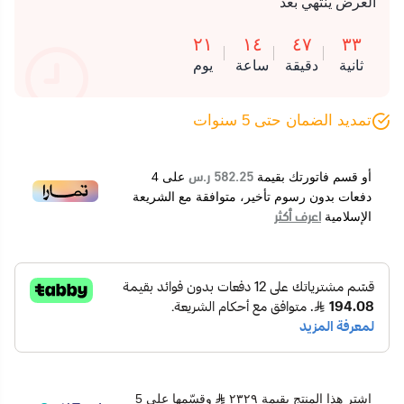
العرض ينتهي بعد
٢١
١٤
٤٧
٣٣
ثانية
دقيقة
ساعة
يوم
تمديد الضمان حتى 5 سنوات
582.25 ر.س
أو قسم فاتورتك بقيمة
على
4
دفعات بدون رسوم تأخير، متوافقة مع الشريعة
اعرف أكثر
الإسلامية
اشترِ هذا المنتج بقيمة ٢٣٢٩
وقسّمها على 5