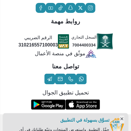
روابط مهمة
السجل التجاري
الرقم الضريبي
310216557100003
7004400334
موثّق في منصة الأعمال
تواصل معنا
تحميل تطبيق الجوال
تسوَّق بسهولة في التطبيق
الحقوق محفوظة | 2026
عناية الهواء | شريك سكني الاستراتيجي
حمِّل التطبيق واستعرض المنتجات وتتبّع طلباتك في أي