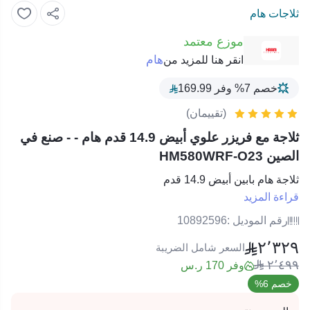
ثلاجات هام
موزع معتمد
هام
انقر هنا للمزيد من
خصم 7% وفر 169.99
(تقييمان)
ثلاجة مع فريزر علوي أبيض 14.9 قدم هام - - صنع في
الصين HM580WRF-O23
ثلاجة هام بابين أبيض 14.9 قدم
قراءة المزيد
رقم الموديل :
10892596
٢٬٣٢٩
السعر شامل الضريبة
٢٬٤٩٩
وفر 170 ر.س
خصم 6%