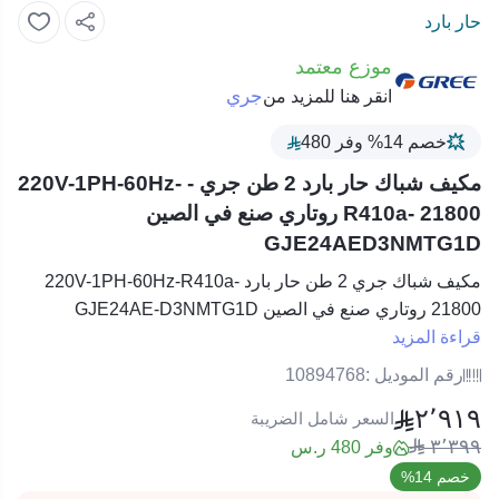
حار بارد
موزع معتمد
جري
انقر هنا للمزيد من
خصم 14% وفر 480
مكيف شباك حار بارد 2 طن جري - 220V-1PH-60Hz-
R410a- 21800 روتاري صنع في الصين
GJE24AED3NMTG1D
مكيف شباك جري 2 طن حار بارد 220V-1PH-60Hz-R410a-
21800 روتاري صنع في الصين GJE24AE-D3NMTG1D
قراءة المزيد
رقم الموديل :
10894768
٢٬٩١٩
السعر شامل الضريبة
٣٬٣٩٩
وفر 480 ر.س
خصم 14%