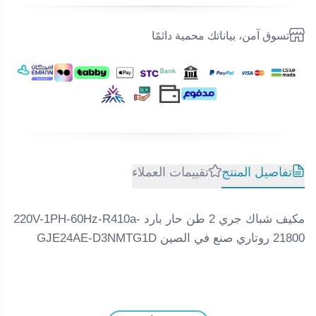
تسوق آمن، بياناتك محمية دائمًا
تفاصيل المنتج
تقييمات العملاء
مكيف شباك جري 2 طن حار بارد 220V-1PH-60Hz-R410a-
21800 روتاري صنع في الصين GJE24AE-D3NMTG1D